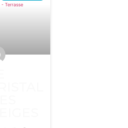
E
RISTAL
ES
EIGES