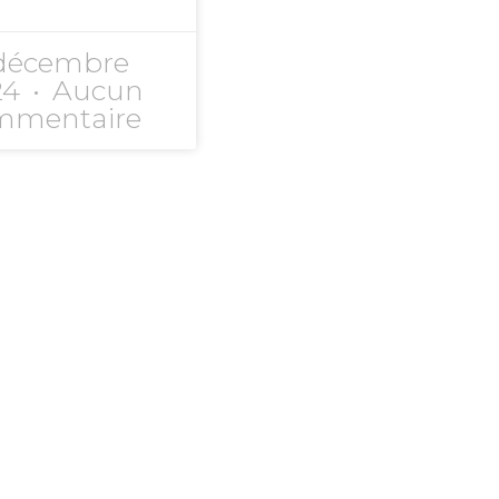
 décembre
24
Aucun
mmentaire