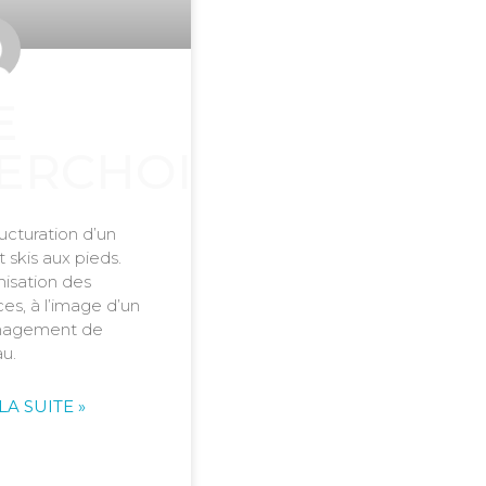
E
ERCHOIR
ucturation d’un
t skis aux pieds.
isation des
es, à l’image d’un
agement de
u.
LA SUITE »