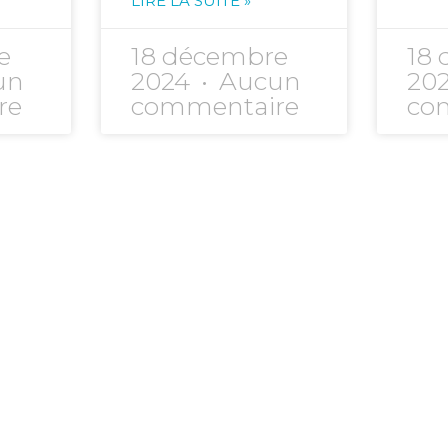
LIRE LA SUITE »
e
18 décembre
18
un
2024
Aucun
20
re
commentaire
co