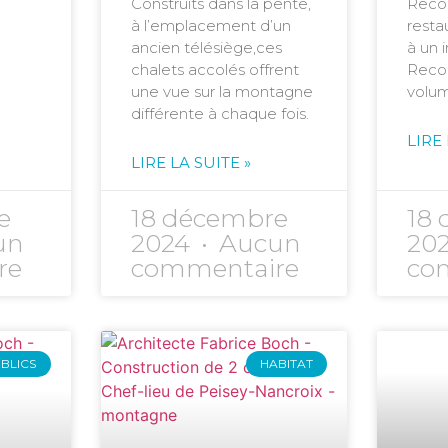
Construits dans la pente,
Recon
à l’emplacement d’un
resta
ancien télésiège,ces
à un 
chalets accolés offrent
Reco
une vue sur la montagne
volum
différente à chaque fois.
LIRE 
LIRE LA SUITE »
e
18 décembre
18
un
2024
Aucun
20
re
commentaire
co
BLICS
HABITAT