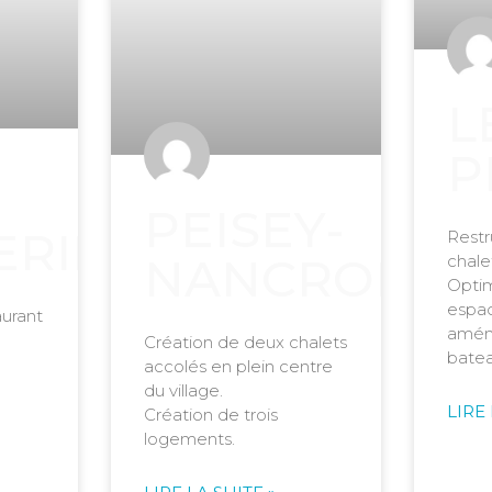
L
P
PEISEY-
ERIE
Restr
NANCROIX
chale
Optim
espac
aurant
amén
Création de deux chalets
batea
accolés en plein centre
du village.
LIRE 
Création de trois
logements.