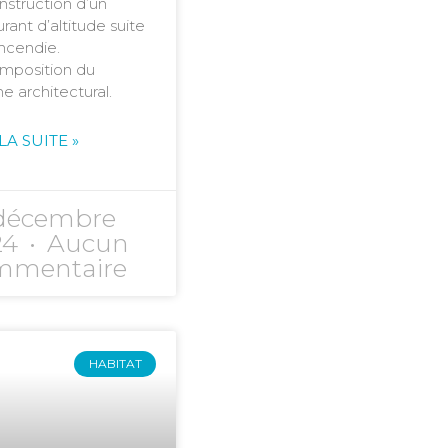
struction d’un
urant d’altitude suite
incendie.
mposition du
e architectural.
LA SUITE »
 décembre
24
Aucun
mmentaire
HABITAT