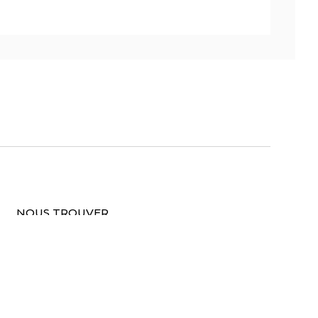
NOUS TROUVER
843 AV. DE LA TARENTAISE
8:00
73210 AIME-LA-PLAGNE
2:00
TEL - +33 4 79 09 17 43