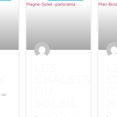
-
LES
L
Y
CHALETS
C
DU
D
t au
SOLEIL
N